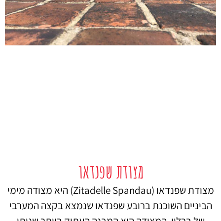
מצודת שפנדאו
מצודת שפנדאו (Zitadelle Spandau) היא מצודה מימי
הביניים השוכנת ברובע שפנדאו שנמצא בקצה המערבי
של ברלין. המצודה היא המבנה העתיק ביותר שניתן