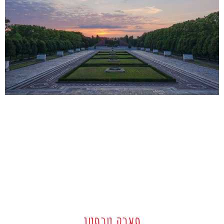
פארק טרפטו