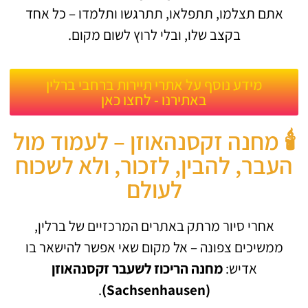
אתם תצלמו, תתפלאו, תתרגשו ותלמדו – כל אחד
בקצב שלו, ובלי לרוץ לשום מקום.
מידע נוסף על אתרי תיירות ברחבי ברלין
באתירנו - לחצו כאן
🕯️ מחנה זקסנהאוזן – לעמוד מול
העבר, להבין, לזכור, ולא לשכוח
לעולם
אחרי סיור מרתק באתרים המרכזיים של ברלין,
ממשיכים צפונה – אל מקום שאי אפשר להישאר בו
אדיש:
מחנה הריכוז לשעבר זקסנהאוזן
.
(Sachsenhausen)