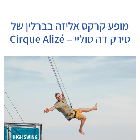
מופע קרקס אליזה בברלין של
סירק דה סוליי – Cirque Alizé