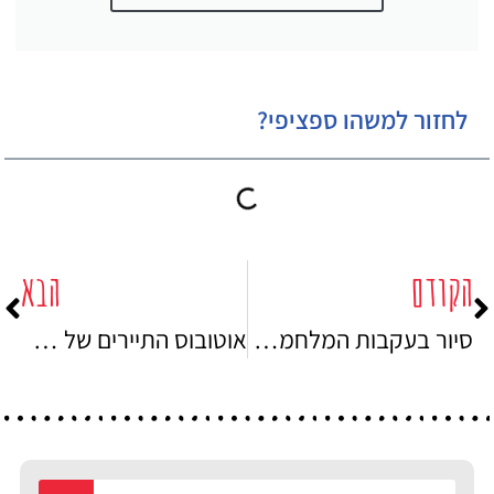
לחזור למשהו ספציפי?
הקודם
הבא
סיור בעקבות המלחמה הקרה: סיור פרטי – המלחמה הקרה (Cold War)
אוטובוס התיירים של ברלין: סיור באוטובוס הדו-קומתי – אתרי התיירות בברלין