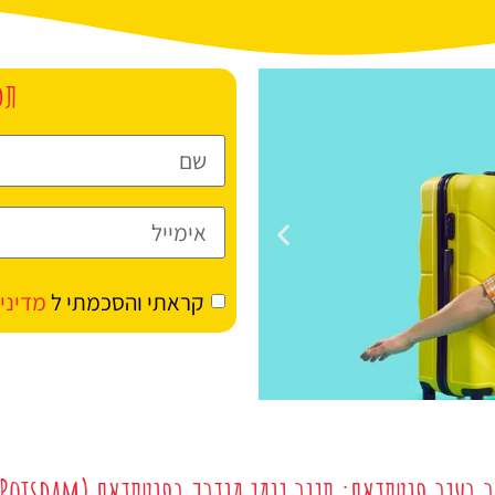
תכ
קראתי והסכמתי ל
מדיני
מלונות
בעיר פוטסדאם: סיור יומי מודרך בפוטסדאם (Potsdam) יוצא מברלין