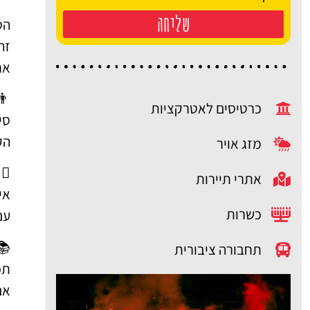
שליחה
הס
זה
אח
👦
כרטיסים לאטרקציות
סי
הק
מזג אויר
‍👨
אתרי תיירות
אי
כשרות
עם
📚
תחבורה ציבורית
תכני
אם