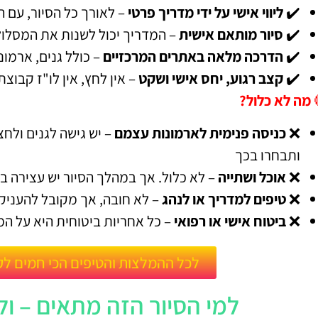
✔️
ליווי אישי על ידי מדריך פרטי
– לאורך כל הסיור, עם
✔️
סיור מותאם אישית
– המדריך יכול לשנות את המסלו
✔️
הדרכה מלאה באתרים המרכזיים
– כולל גנים, ארמונ
✔️
קצב רגוע, יחס אישי ושקט
– אין לחץ, אין לו"ז קבוצ
מה לא כלול?
❌
כניסה פנימית לארמונות עצמם
– יש גישה לגנים ולחצ
ותבחרו בכך
❌
אוכל ושתייה
– לא כלול. אך במהלך הסיור יש עצירה
❌
טיפים למדריך או לנהג
– לא חובה, אך מקובל להעניק
❌
ביטוח אישי או רפואי
– כל אחריות ביטוחית היא על 
לכל ההמלצות והטיפים הכי חמים לק
למי הסיור הזה מתאים – ולמ