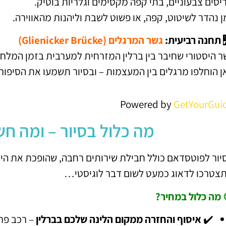
יסים צבעוניים, בתי קפה מקסימים וגלריות בוטיק.
ן נהדר לשיטוט, קפה, או פשוט לשבת וליהנות מהאווירה.
תחנה רביעית:
גשר המרגלים (Glienicker Brücke)
ר היסטורי שחיבר בין ברלין המזרחית למערבית בזמן המלח
ן הוחלפו מרגלים בין המעצמות – ובסיור תשמעו את הסיפו
Powered by
GetYourGui
מה כלול בסיור – ומה ח
יור לפוטסדאם כולל חבילת שירותים רחבה, שהופכת את היום 
צטרכו לדאוג כמעט לשום דבר לוגיסטי…
מה כלול במחיר?
✔️
איסוף והחזרה ממקום הלינה שלכם בברלין
– רכב פרט