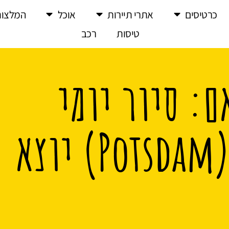
כרטיסים
אתרי תיירות
אוכל
המלצות
טיסות
רכב
ם: סיור יומי
מודרך בפוטסדאם (Potsdam) יוצא