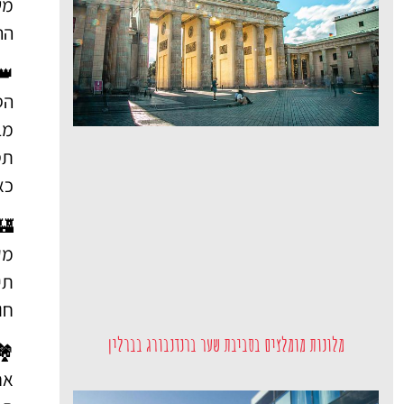
🚘
👑
ל.
ה.
שו
18.
🏰
כה
 –
ה.
מלונות מומלצים בסביבת שער ברנדנבורג בברלין
️