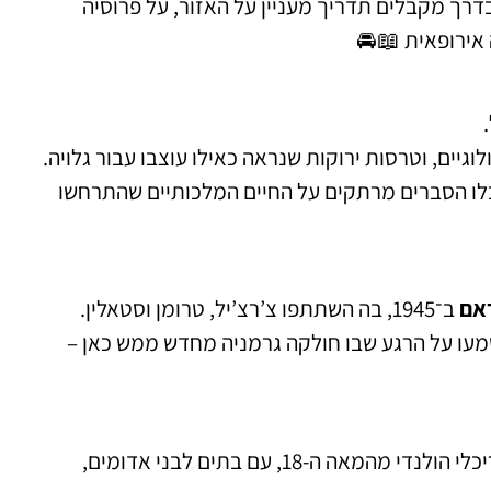
טסדאם, כשכבר בדרך מקבלים תדריך מעניין על האזור, על פרוסיה
 אירופאית 📖🚘
וגיים, וטרסות ירוקות שנראה כאילו עוצבו עבור גלויה.
בלו הסברים מרתקים על החיים המלכותיים שהתרחשו
אם
ב־1945, בה השתתפו צ’רצ’יל, טרומן וסטאלין.
שמעו על הרגע שבו חולקה גרמניה מחדש ממש כאן –
אחת הפינות הייחודיות בפוטסדאם – שכונה שלמה בסגנון אדריכלי הולנדי מהמאה ה-18, עם בתים לבני אדומים,