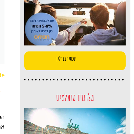
עכשיו בברלין:
de
מ
מלונות מומלצים
הס
את