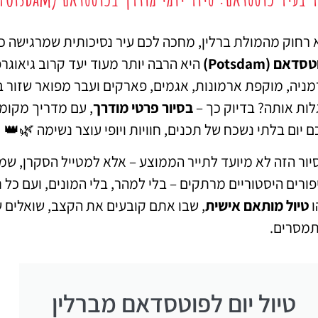
מציאת מלון
מומלץ?
 רחוק מהמולת ברלין, מחכה לכם עיר נסיכותית שמרגישה כ
סדאם (Potsdam)
היא הרבה יותר מעוד יעד קרוב גיאוגרפ
לחצו
פה!
מניה, מוקפת ארמונות, אגמים, פארקים ועבר מפואר שזור בה
לות אותה? בדיוק כך –
בסיור פרטי מודרך
, עם מדריך מקומי
ם יום בלתי נשכח של תכנים, חוויות ויופי עוצר נשימה 🌿👑
יור הזה לא מיועד לתייר הממוצע – אלא למטייל הסקרן, שמ
פורים היסטוריים מרתקים – בלי למהר, בלי המונים, ועם כל
ו
טיול מותאם אישית
, שבו אתם קובעים את הקצב, שואלים 
מסרים.
טיול יום לפוטסדאם מברלין