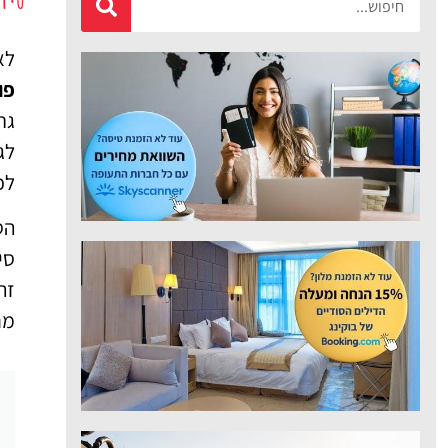
מציאת טיסה
זולה?
לא
פוט
לחצו
פה!
גר
לג
לכ
הס
סי
זה
מת