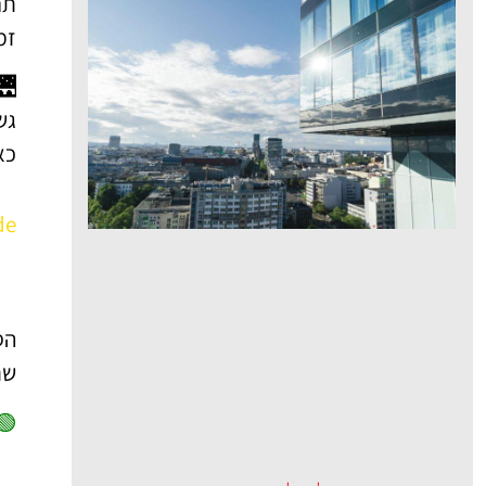
תר
זמ
🌉
גש
כא
de
הס
שת
🟢