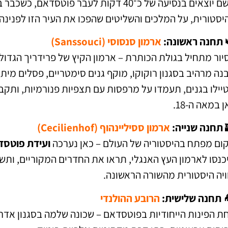
קבלים תדריך מעניין על האזור, על פרוסיה
המלכים והשליטים שהפכו את העיר הזו לפנינה אירופאית 📖
ארמון סנסוסי (Sanssouci)
תחנה ראשונה:
הסיור מתחיל בגולת הכותרת – ארמון הקיץ של פרידריך הגדו
ם מיתולוגיים, וטרסות ירוקות שנראה כאילו עוצבו עבור גלוי
מיות, ותקבלו הסברים מרתקים על החיים המלכותיים שהתרח
כאן במאה ה-
ארמון ססיליינהוף (Cecilienhof)
תחנה שנייה:
ידת פוטסדאם
מקום מפתח בהיסטוריה של העולם – כאן נער
וריים, ותשמעו על הרגע שבו חולקה גרמניה מחדש ממש כאן
חוויה היסטורית מהשורה הראשונ
הרובע ההולנדי
תחנה שלישית:
