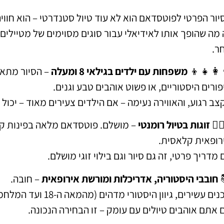
יור הפרטי לפוטסדאם הוא לא עוד טיול סטנדרטי – הוא חווי
 מה שהופך אותו לאידיאלי עבור סוגים מסוימים של מטייל
ר.
👨‍👩‍👧‍
משפחות עם ילדים בגילאי 8 ומעלה
– הסיור מתאי
פורים היסטוריים, או פשוט אוהבים טבע וגנים.
צב רגוע, והאווירה נעימה – אם הילדים צעירים מאוד – יכו
👩‍❤️
זוגות בטיול רומנטי
– מושלם. פוטסדאם מלאה בפינות קסו
רופאית קלאסית.
 מדריך פרטי, זה גם סיור וגם בילוי זוגי מושלם.
חובבי היסטוריה, אדריכלות ומורשת אירופאית
– חובה.
ם עשירים, גיוון היסטורי מדהים (מהמאה ה-18 ועד המלחמה הקרה), וסיפורים חיים בכל פינה.
 אתם אוהבים טיולים עם עומק – זו הבחירה הנכונה.