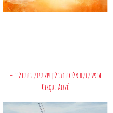
מופע קרקס אליזה בברלין של סירק דה סוליי –
Cirque Alizé