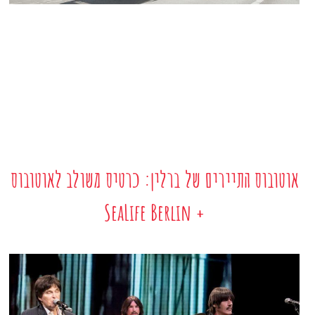
אוטובוס התיירים של ברלין: כרטיס משולב לאוטובוס
+ SeaLife Berlin