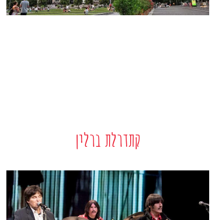
קתדרלת ברלין