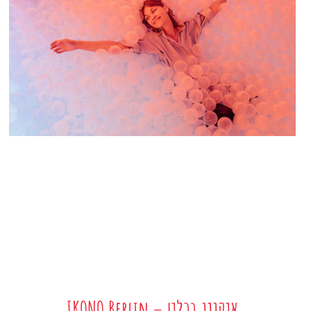
איקונו ברלין – IKONO Berlin