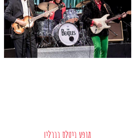
מופע ביטלס בברלין