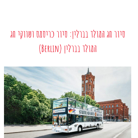
סיור חג המולד בברלין: סיור כריסמס ושווקי חג
המולד בברלין (Berlin)