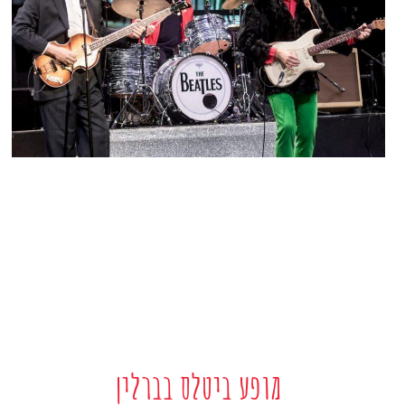
מופע ביטלס בברלין