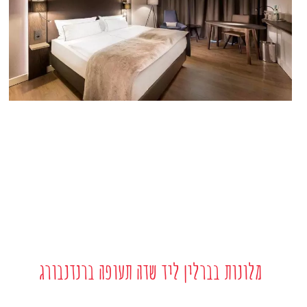
מלונות בברלין ליד שדה תעופה ברנדנבורג