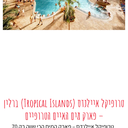
טרופיקל איילנדס (Tropical Islands) ברלין
– פארק מים האיים הטרופיים
טרופיקל איילנדס – פארק המים הכי שווה רק 70