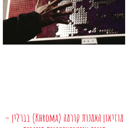
מוזיאון האמנות קורמה (Khroma) בברלין –