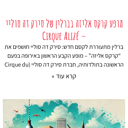
מופע קרקס אליזה בברלין של סירק דה סוליי
– Cirque Alizé
ברלין מתעוררת לקסם חדש: סירק דה סוליי חושפים את
“קרקס אליזה” – מופע הקבע הראשון באירופה בפעם
הראשונה בתולדותיה, חברת סירק דה סוליי (Cirque du
קרא עוד »