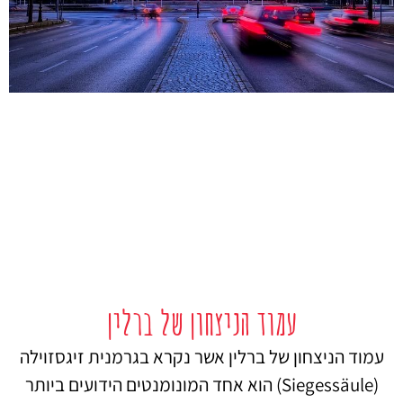
עמוד הניצחון של ברלין
עמוד הניצחון של ברלין אשר נקרא בגרמנית זיגסזוילה
(Siegessäule) הוא אחד המונומנטים הידועים ביותר