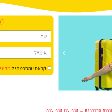
תכ
קראתי והסכמתי ל
מדיני
מלונות
ובוס התיירים – הופ און הופ אוף