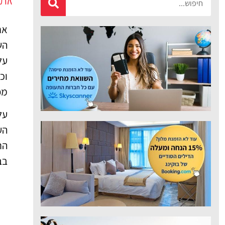
מציאת טיסה
זולה?
אח
הש
לחצו
פה!
וכ
מפ
על
הע
בב