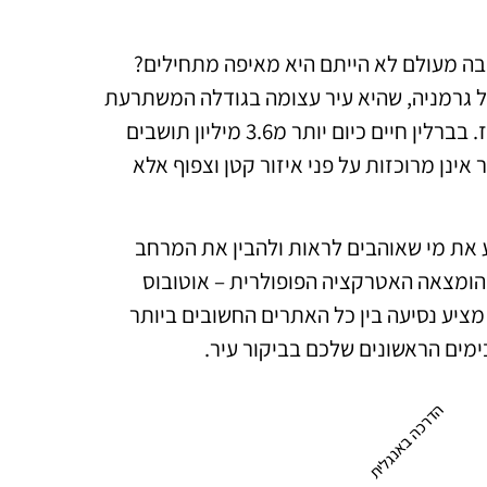
בה מעולם לא הייתם היא מאיפה מתחילים?
של גרמניה, שהיא עיר עצומה בגודלה המשתרעת
על פני שטח 890 קמ"ר, מה שהופך אותה לגדולה פי 9 (!) מפריז. בברלין חיים כיום יותר מ3.6 מיליון תושבים
אינן מרוכזות על פני איזור קטן וצפוף אלא
 את מי שאוהבים לראות ולהבין את המרחב
 הומצאה האטרקציה הפופולרית – אוטובוס
Hop on ho). אוטובוס התיירים מציע נסיעה בין כל האתרים החשובים ביותר
מים הראשונים שלכם בביקור עיר.
הדרכה באנגלית