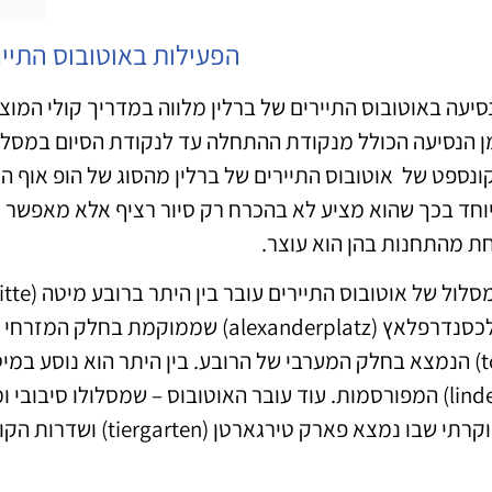
הפעילות באוטובוס התייר
סיעה באוטובוס התיירים של ברלין מלווה במדריך קולי המוצע
ן הנסיעה הכולל מנקודת ההתחלה עד לנקודת הסיום במסלול
ונספט של אוטובוס התיירים של ברלין מהסוג של הופ אוף הו
וחד בכך שהוא מציע לא בהכרח רק סיור רציף אלא מאפשר 
ת מהתחנות בהן הוא עוצר.
י שבו נמצא פארק טירגארטן (tiergarten) ושדרות הקורפונסטדאם (kurdunstdam) המכונות קודאם.