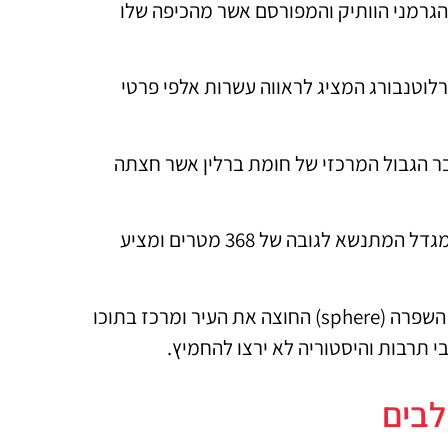
reichst) – מבנה הפרלמנט הגרמני הוותיק והמפורסם אשר מהכיפה שלו
תי ברובע שרלוטנבורג המציג לראווה עשרות אלפי פרטי
checkp) – המקום בו היה מעבר הגבול המרכזי של חומת ברלין אשר חצתה
– מגדל הטלוויזיה בכיכר אלכסנדרפלאץ (berlin tv tower) – מגדל המתנשא לגובה של 368 מטרים ומציע
– אי המוזיאונים (museum island) הידוע נמצא על גדות נהר השפרה (sphere) החוצה את העיר ומרכז בתוכו
 תרבות והיסטוריה לא ירצו להחמיץ.
לבים