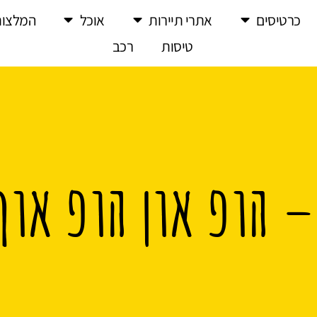
כרטיסים
אתרי תיירות
אוכל
המלצות
טיסות
רכב
– הופ און הופ אוף