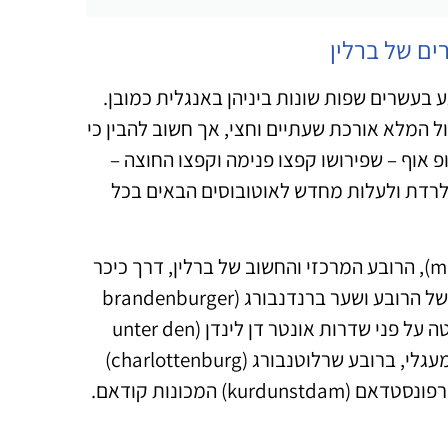
ים של ברלין
 בעשרים שפות שונות ביניהן באנגלית כמובן.
 המלא אורכת שעתיים וחצי, אך חשוב להבין כי
פ אוף – שפירושו קפצו פנימה וקפצו החוצה –
לרדת ולעלות מחדש לאוטובוסים הבאים בכל
המסלול של אוטובוס התיירים עובר בין היתר ברובע מיטה (mitte), הרובע המרכזי והחשוב של ברלין, דרך כיכר
אלכסנדרפלאץ (alexanderplatz) שממוקמת בחלק המזרחי של הרובע ושער ברנדנבורג (brandenburger
tor) הנמצא בחלק המערבי של הרובע. בין היתר הוא נוסע במיטה על פני שדרות אונטר דן לינדן (unter den
linden) המפורסמות. עוד עובר האוטובוס – שמסלולו סיבובי ומעגלי, ברובע שרלוטנבורג (charlottenburg)