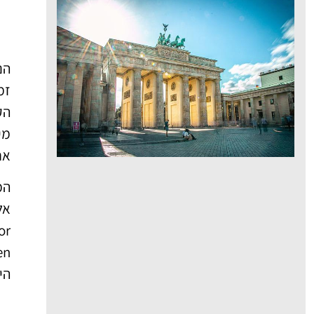
הנ
זמ
הק
מי
אח
היוקרת