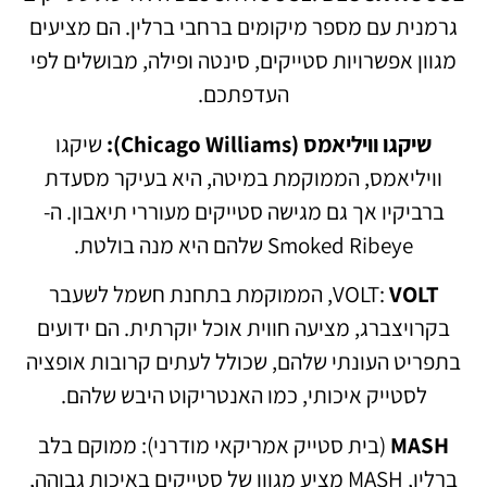
גרמנית עם מספר מיקומים ברחבי ברלין. הם מציעים
מגוון אפשרויות סטייקים, סינטה ופילה, מבושלים לפי
העדפתכם.
שיקגו וויליאמס (Chicago Williams):
שיקגו
וויליאמס, הממוקמת במיטה, היא בעיקר מסעדת
ברביקיו אך גם מגישה סטייקים מעוררי תיאבון. ה-
Smoked Ribeye שלהם היא מנה בולטת.
VOLT
VOLT:
, הממוקמת בתחנת חשמל לשעבר
בקרויצברג, מציעה חווית אוכל יוקרתית. הם ידועים
בתפריט העונתי שלהם, שכולל לעתים קרובות אופציה
לסטייק איכותי, כמו האנטריקוט היבש שלהם.
MASH
(בית סטייק אמריקאי מודרני): ממוקם בלב
ברלין, MASH מציע מגוון של סטייקים באיכות גבוהה,