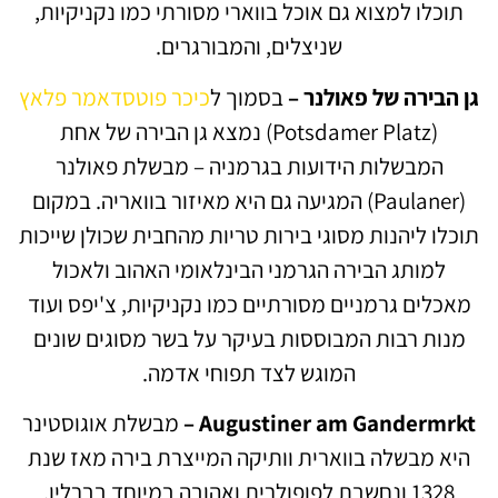
תוכלו למצוא גם אוכל בווארי מסורתי כמו נקניקיות,
שניצלים, והמבורגרים.
גן הבירה של פאולנר –
בסמוך ל
כיכר פוטסדאמר פלאץ
(Potsdamer Platz) נמצא גן הבירה של אחת
המבשלות הידועות בגרמניה – מבשלת פאולנר
(Paulaner) המגיעה גם היא מאיזור בוואריה. במקום
תוכלו ליהנות מסוגי בירות טריות מהחבית שכולן שייכות
למותג הבירה הגרמני הבינלאומי האהוב ולאכול
מאכלים גרמניים מסורתיים כמו נקניקיות, צ'יפס ועוד
מנות רבות המבוססות בעיקר על בשר מסוגים שונים
המוגש לצד תפוחי אדמה.
Augustiner am Gandermrkt –
מבשלת אוגוסטינר
היא מבשלה בווארית וותיקה המייצרת בירה מאז שנת
1328 ונחשבת לפופולרית ואהובה במיוחד בברלין.