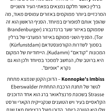
ברלין כאשר חלקם נמצאים בפאתי העיר והשניים
המרכזיים ביותר ממוקמים באזורים עמוסים מאוד, מה
שהופך אותם לפופורים במיוחד. הסניף הראשון הוא זה
שממוקם באיזור שער ברנדנבורג (Brandenburger
Tor). הסניף השני ממוקם באיזור המערבי של ברלין
בסמוך לשדרות הקורפונסטדאם (Kürfunstdam)
המכונות "קודאם“ (Kudamm). הייחודיות של המקום
היא ברוטב שלו, הנחשב לממכר במיוחד ולכן הוא גם
נקרא "אופיום".
Konnopke's Imbiss
– הדוכן הקטן שנמצא מתחת
לגשר של תחנת הרכבת התחתית Eberswalder
Strasse בשכונת פרנצלאואר ברג הוא אחד הדוכנים
הקלאסיים בעיר ויש הטוענים שנקנייקית הקארי וורסט
שלו היא הטובה ביותר. הדוכן פועל ברציפות מאז שנת