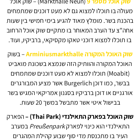
שוק אוכל מספר 9
(Markthalle Neun) – שוק אוכל
מעולה בו תוכלו למצוא גם לא מעט דוכנים שמתמחים
בהכנת בשר. מומלץ מאוד להגיע בימי חמישי בין שעות
אחה"צ עד הערב המאוחר בו מתקיים שוק אוכל הרחוב
בו תוכלו למצוא דוכני טאקו מקסיקאי, ברביקיו, ועוד.
שוק האוכל המקורה
Arminiusmarkthalle
– בשוק
האוכל המקורה והוותיק הזה שנמצא בשכונת מואביט
(Moabit) תוכלו למצוא לא מעט דוכנים שמתמחים
בבשר, כמו דוכן Burgerlich אשר מציע המבורגרים
אורגניים או דוכן ברביקיו בסגנון אמריקאי המגיש בשר
בבישול איטי אשר מתבשל במשך 20 שעות.
שוק האוכל בפארק התאילנדי (Thai Park) –
הפארק
התאילנדי הוא כינוי לפארק
Preußenpark
במערב
העיר בו מתכנסת מדי סוף שבוע קהילת המהגרים