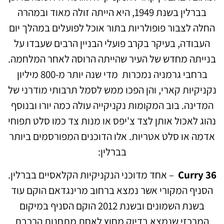
בברלין בשנת 1949, היא הייתה זולה מאוד ובמהרה
החלה לצבור פופולריות בתור אוכל לפועלים במהלך יום
העבודה, בעיקר בקרב פועלי הבניין הרבים שעבדו על
בנייתה מחדש של העיר שהייתה הרוסה לאחר המלחמה.
ברחבי גרמניה נמכרות מדי שנה יותר מ-800 מיליון
נקניקיות קארי, והן הפכו ממש לסמל תרבותי מודרני של
המדינה. בוב המקומות נקניקייה עולה כמה יורו ובנוסף
נהוג לאכול אותן לצד צ'יפס או מנות צד כמו סלט תפוחי
אדמה או סלט אטריות. אלו הדוכנים המפורסמים ביותר
בברלין:
Curry 36
– אחד
מדוכני הנקניקיות הקלאסיים בברלין.
הסניף המקורי אשר נמצא ברחוב מרינגדאם הוקם עוד
בשנת השמונים ובשנת 2012 הוקם הסניף במיקום
המרכזי שנמצא בדיוק מחוץ לאחת מתחנות הרכבת