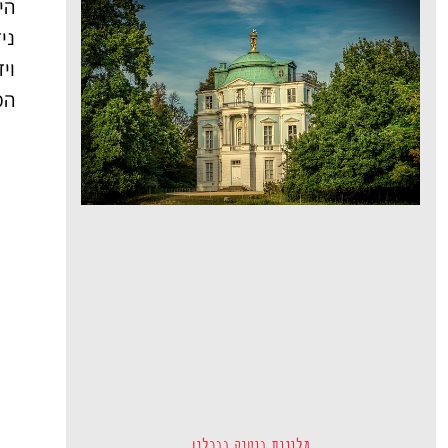
הי
ני
וי
הממו
מלונות בוטיק בברלין