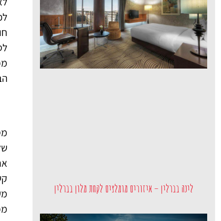
לא
חו
לס
ממ
הב
של
את
קש
לינה בברלין – איזורים מומלצים לקחת מלון בברלין
מע
ממ