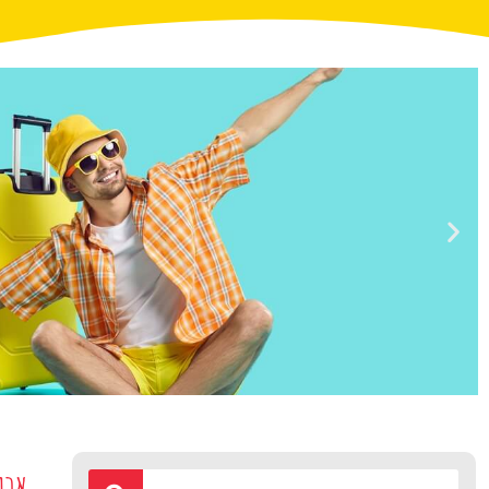
טיסות
ארמ