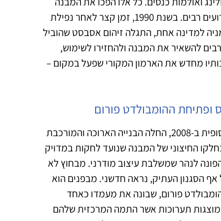
ינג ואולמות כנסים. כל אלו הפכו את המבנה
לפופולרי מאוד בקרב תושבי מזרח גרמניה שנהגו לערוך בו אירועים רבים. בשנת 1990, זמן קצר לאחר נפילת
מניה למדינה אחת, התגלה זיהום אסבסט שהוביל
בים להשאיר את המבנה ולהחזירו לשימוש,
תיו מחדש את הארמון המקורי שפעל במקום –
 ופתיחת ההומבולדט פורום
מספר שנים לאחר ההריסה של ארמון הרפובליקה שהסתיימה סופית ב-2008, החלה הבנייה הארוכה והמורכבת
לקו החיצוני של המבנה שנועד לחקות במדויק
פונה לנהר שמשלבת עיצוב מודרני. מבחוץ לא
 אף הסגנון העתיק, נראה חדשני. מבפנים הוא
ההומבולדט פורום, שבונה את מעמדו כאחד
 מוצגות תערוכות אשר התמה המרכזית שלהם