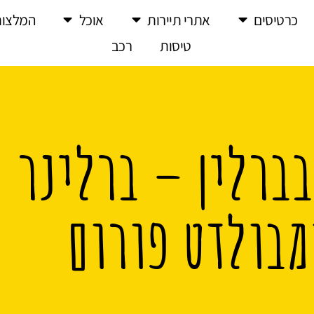
כרטיסים
אתרי תיירות
אוכל
המלצות
טיסות
רכב
בברלין – ברלינר
מבולדט פורום