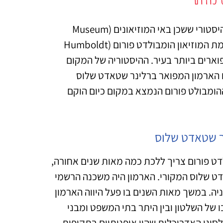
הוא מבנה היסטורי ששכן באי המוזיאונים (Museum
Island) בברלין בין שנת 1976 לשנת 2006 בה פורק לצורת הקמת המוזיאון הומבולדט פורום (Humboldt
המוזיאונים המפוארים ביותר בעיר. ההיסטוריה של המקום
ם הארמון המפואר ברלינר שטאדט שלוס
ם השנייה. ההומבולט פורום הנמצא במקום כיום הוקם
ר שטאדט שלוס
ט פורום צריך ללכת כמה מאות שנים אחורה,
נר שאטדט שלוס המקורי. הארמון היה משכנה הרשמי
. במשך מאות השנים בו פעל היווה הארמון
של השלטון ובין היתר בתי המשפט ומבני
וגי האדריכלות שהיו אופנותיים בתקופות