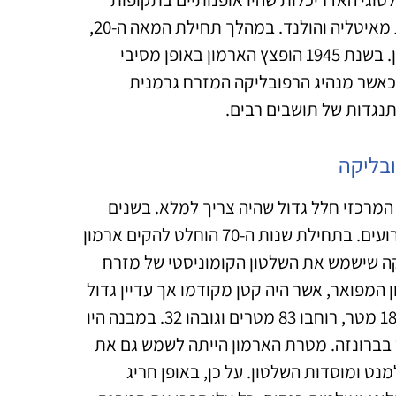
שונות, בין היתר בתקופת הרנסאנס והבארוק והכניסה השפעות מאיטליה והולנד. במהלך תחילת המאה ה-20,
בתקופת רפובליקת ויימאר הנודעת פעל מוזיאון בשטח הארמון. בשנת 1945 הופצץ הארמון באופן מסיבי
יאה של מלחמת העולם השנייה ונהרס לחלוטין בשנת 1950 כאשר מנהיג הרפובליקה המזרח גרמנית
נגדות של תושבים רבים.
בליקה
מרכזי חלל גדול שהיה צריך למלא. בשנים
הראשונות שימש השטח ככיכר פתוחה שבה נערכו מדי פעם אירועים. בתחילת שנות ה-70 הוחלט להקים ארמון
ה שישמש את השלטון הקומוניסטי של מזרח
ין השנים 1949-1990. הקמת הארמון המפואר, אשר היה קטן מקודמו אך עדיין גדול
מאוד יחסית, הסתיימה בשנת 1976. הוא היה ארוך במיוחד – 180 מטר, רוחבו 83 מטרים וגובהו 32. במבנה היו
מבואה, והוא עוטר בברונזה. מטרת הארמון הייתה לשמש גם את
ט ומוסדות השלטון. על כן, באופן חריג