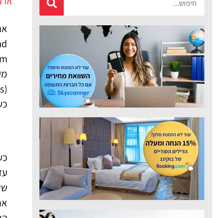
מציאת טיסה
זולה?
אר
לחצו
פה!
מע
(
כש
כש
של
את
הר