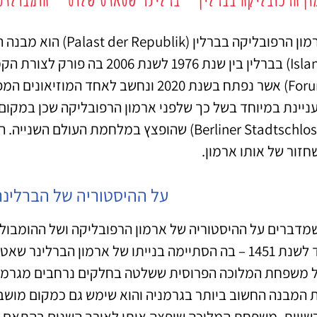
מציאת מלון
מומלץ?
מון הרפובליקה בברלין (
Palast der Republik)
לחצו
פה!
Forum) אשר נפתח בשנת 2020 ונחשב לאחד 
ניינת במיוחד בשל כך שלפני ארמון הרפובליקה שכן במקו
Berliner Stadtschloss) שהופצץ במלחמת העול
חזור של אותו ארמון.
על ההיסטוריה של הברלינ
מדברים על ההיסטוריה של ארמון הרפובליקה ושל ההומבולד
עד לשנת 1451 – בה הסתיימה בנייתו של ארמון הברלי
 משפחת המלוכה הפרוסית ששלטה בחלקים נרחבים מגרמניה
 המבנה החשוב ביותר בגרמניה והוא שימש גם כמקום מושבו 
שויות. משפחת המלוכה שיפצה אותו לאורך השנים בהתאם לס