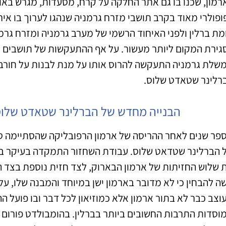
רמון, שכנו בו גם אתר החלקה על קרח, מסעדות, מגרש באול
מת ברלין ולפני האיחוד הרשמי של מערב גרמניה ומזרח גר
גירת המקום ליותר מעשור. על אף ההתעקשות של תושבים ר
שלת גרמניה התעקשה להרוס אותו על מנת לבנות על חורבו
רלינר שטאדט שלוס.
הבנייה מחדש של הברלינר שטאדט שלוס
 הברלינר שטדאט שלוס. עבודת השחזור התמקדה בעיקר בח
 שלוש החזיתות של ארמון הבארוק, לצד חזית נוספת בצד ה
ה להבחין כי לא מדובר בארמון ישן במיוחד והמבנה שלו, על
וצב כבר לא בתור ארמון אלא כמוזיאון לכל דבר ובו פועל 
וסדות התרבות החשובים ביותר בברלין. בהומבולדט פורום