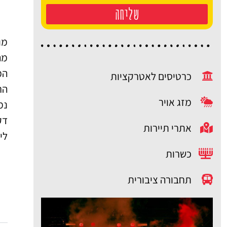
שליחה
מה
המ
כרטיסים לאטרקציות
מזג אויר
אתרי תיירות
לינדן (unter den linden) – השד
כשרות
תחבורה ציבורית