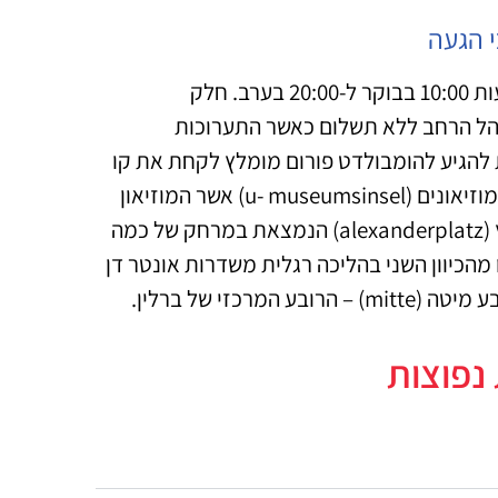
י הגעה
מוזיאון הומבולדט פורום פתוח בין הימים רביעי עד שני בין השעות 10:00 בבוקר ל-20:00 בערב. חלק
הל הרחב ללא תשלום כאשר התערוכות
 להגיע להומבולדט פורום מומלץ לקחת את קו
הרכבת התחתית (u-bahn) מספר 5 (u-5) ולצאת בתחנת אי המוזיאונים (u- museumsinsel) אשר המוזיאון
נמצא ממש לצידה. ניתן גם להגיע ברגל מכיכר אלכסנדרפלאץ (alexanderplatz) הנמצאת במרחק של כמה
כה משם ובה יש גם תחנת רכבת מהירה (s-bahn), או מהכיוון השני בהליכה רגלית משדרות אונטר דן
נפוצות