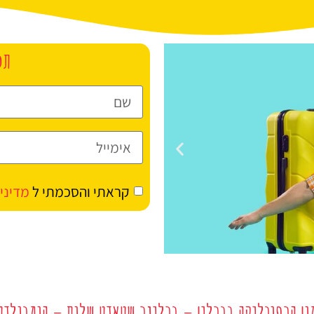
תכ
קראתי והסכמתי ל
מדיני
מלונות
ון הרפובליקה בברלין – ברלינר שטאדט שלוס – הומבולדט