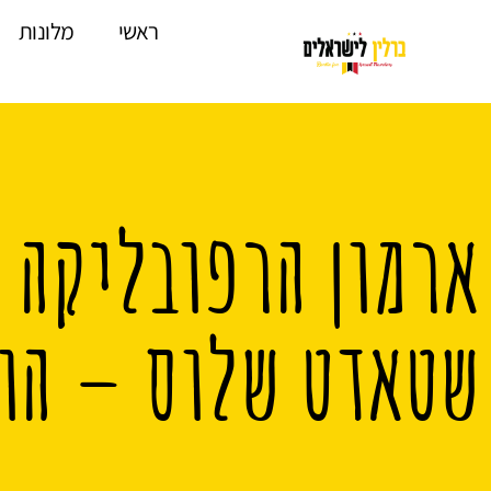
לתוכן
ראשי
מלונות
ארמון הרפובליקה 
שטאדט שלוס – הו