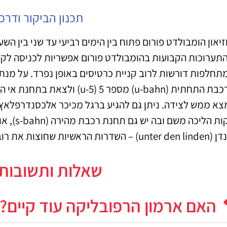
תכנון הביקור ודרכ
תערוכות הקבועות בהומבולדט פורום אפשריות לכניסה לק
תחלפות דורשות לרוב קניית כרטיסים באופן נפרד. על מנת
דקות הלי
רות הראשיות שחוצות את רובע מיטה (mitte) – הרובע המרכזי של ברלין.
שאלות ותשובות 
האם ארמון הרפובליקה עוד קיים?