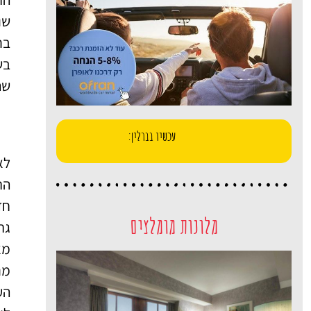
שה
עכשיו בברלין:
לא
חד
מלונות מומלצים
הע