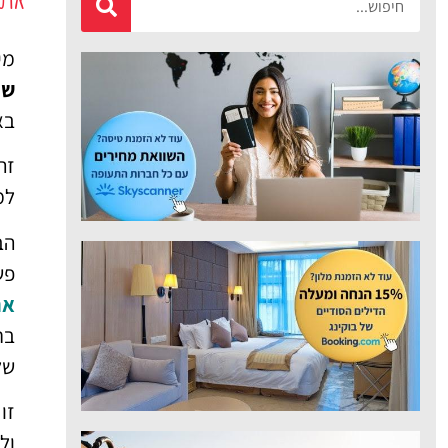
מציאת טיסה
זולה?
ן:
ברלין
לחצו
פה!
🏛️
וק
👦
ם.
ה?
צב
️
ל.
ת.