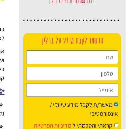
דירות מאובזרות במרכז ברלין
כב
לכ
הרשמו לקבת מידע על ברלין
אוטובו
וע
קר
✨ 
🔹
מאשר/ת לקבל מידע שיווקי /
נק
אינפורמטיבי
קראתי והסכמתי ל
מדיניות הפרטיות
🔹