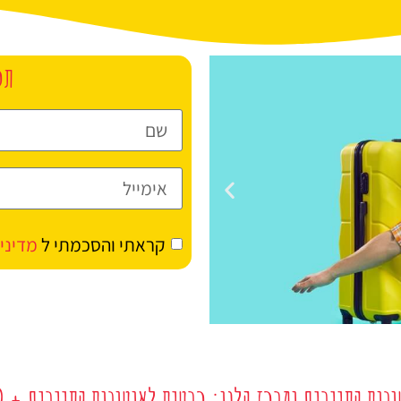
תכ
קראתי והסכמתי ל
מדיני
מלונות
בוס התיירים ומרכז הלגו: כרטיס לאוטובוס התיירים + LEGOLAND בברלין