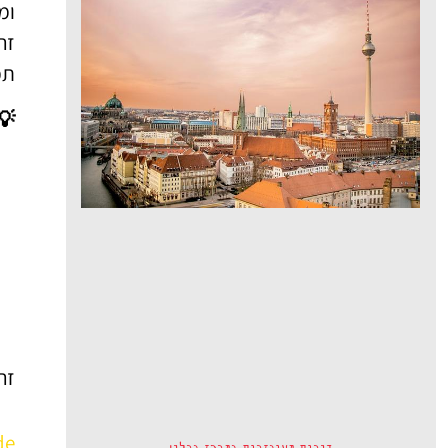
ומ
זה
תמ
💡
זה
de