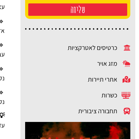
עצ
שליחה
🔹
אד
🔹
כרטיסים לאטרקציות
עב
מזג אויר
🔹
נק
אתרי תיירות
🔹
כשרות
נק
תחבורה ציבורית
💡
עדיף לבחור