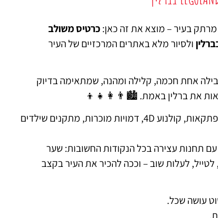
 מרתק בעיר – מוצא את זה כאן:
כרטיס משולב
ולסיור מלא באתרים המרכזיים של העיר
 חבילה אחת חכמה, קלילה ומהנה, שמתאימה בדיוק
ת את ברלין באמת. 🏙️👨‍👩‍👧‍👦
הבוקר מתחיל בעולם הלגו – צבעוני, יצירתי, מלא הפעלות, הרפתקאות, קולנוע 4D, דמויות מוכרות, מתקנים שילדים
 עם תחנות עצירה בכל הנקודות החשובות: שער
 לטייל, לעלות שוב – וככה להכיר את העיר בקצב
ט עושה שכל.
ת.