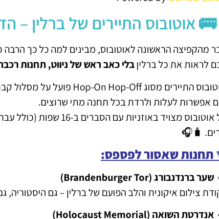
🚌 אוטובוס התיירים של ברלין – ה
ר מהקפיצה הראשונה לאוטובוס, מבינים למה כל כך הרבה מטייל
ם לראות את כל ברלין
בלי כאב ראש של ניווט, תחנות רכבת
ס התיירים מסוג Hop-On Hop-Off פועל על מסלול קבוע, עם
ם אפשרות לעלות ולרדת בכל תחנה מתי שרוצים.
כל אוטובוס מצויד באוזניות 
ים. 🧳🎧
תחנות שאסור לפספס:
שער ברנדנבורג (Brandenburger Tor)
ודת צילום איקונית והלב הפועם של ברלין – גם היסטוריה, ג
אנדרטת השואה (Holocaust Memorial)