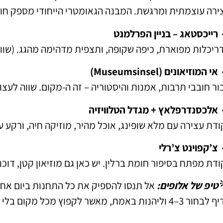
ירה עוצמתית ומרגשת. המבנה הגאומטרי הייחודי מספק חווי
רייכסטאג – בניין הפרלמנט
ריכלות מפוארת, כיפה שקופה, ותצפית מדהימה מהגג. (שוו
אי המוזיאונים (Museumsinsel)
ור חובבי תרבות, אמנות והיסטוריה – זה ה-מקום. שווה לעצור
אלכסנדרפלאץ + מגדל הטלוויזיה
ודת עצירה עם מלא שופינג, אוכל מהיר, מוזיקה חיה, ורקע עי
צ’קפוינט צ’רלי
ודת מפתח בסיפור חומת ברלין. יש כאן גם מוזיאון קטן, דוכני
טיפ של אלופים:
אל תנסו להספיק את כל התחנות ביום אחד
 3–4 וליהנות באמת, מאשר לקפוץ מכל מקום בלי לחוות.