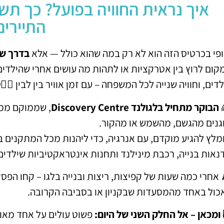
איך נראית החוויה בפועל? כך תשלב
התיירים
ופי בכרטיס הזה הוא לא רק במה שהוא כולל — אלא
בדרך שב
קום לרוץ בין אטרקציות או לתהות מה עושים אחרי שהילדים 
דים, וחוויה שנייה לכל המשפחה – עם זמן אוויר בין לבין 🧘‍♀️
הבוקר מתחיל בלגולנד Discovery Centre
, שממוקם ממש
גנים מהגשם, מהשמש או מהקור.
נאות בנייה, רכבת מינילנד ותחנות אינטראקטיביות שילדים 
 אחרי כמה שעות של קפיצות, ריצות ובנייה בלגו – קחו הפ
כול באחד מהמסעדות שבקניון או בסביבה הקרובה.
ומכאן – אל החלק השני של היום: