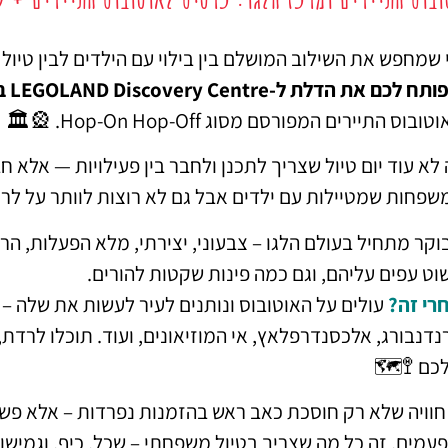
מציאת מלון
מומלץ?
ן בילוי עם הילדים לבין טיול מרתק בעיר – מוצא את זה כא
שפותח לכם את הדלת ל-LEGOLAND Discovery Centre ב
לחצו
פה!
באוטובוס התיירים המפורסם מסוג Hop-On Hop-Off. 🎡
ילויות — אלא חבילה אחת חכמה, קלילה ומהנה, שמתאימה בדי
ם לא רוצות לוותר על לראות את ברלין באמת. 🏙️👨‍👩‍👧‍
פשוט עפים עליהם, וגם כמה פינות שקטות להורי
שלה – עם תחנות עצירה בכל הנקודות החשובות: שער
אחרי ז
. תוכלו לרדת, לטייל, לעלות שוב – וככה להכיר את העיר בק
שלכם 🚏
א רק חוסכת כאב ראש בהזמנות נפרדות – אלא פשוט עושה שכ
פעמים, זה כל מה שצריך בטיול משפחתי – שכל, כיף, וגמישו