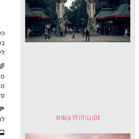
הי
במ
ליל
🌈
מו
סד
🍕
מלון בברלין ליד גן החיות
לא
🚍