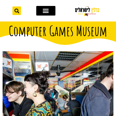
לתוכן
אתרי תיירות
מחוץ לברלין
Computer Games Museum