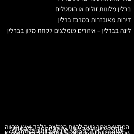
ברלין מלונות זולים או הוסטלים
דירות מאובזרות במרכז ברלין
לינה בברלין – איזורים מומלצים לקחת מלון בברלין
המידע באתר נועד להוות המלצה בלבד ואינו מהווה
תחליף לייעוץ מקצועי. אין להסתמך על המידע
כעובדה מוחלטת, וכל שימוש בו הינו באחריות
המשתמש בלבד. האתר הינו אתר המלצות מטיילים
© כל הזכויות שמורות לסוכנות TRAVELERS.CO.IL