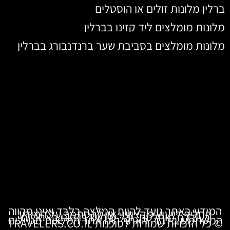
ברלין מלונות זולים או הוסטלים
מלונות מומלצים ליד קזינו בברלין
מלונות מומלצים בסביבת שער ברנדנבורג בברלין
המידע באתר נועד להוות המלצה בלבד ואינו מהווה
תחליף לייעוץ מקצועי. אין להסתמך על המידע
כעובדה מוחלטת, וכל שימוש בו הינו באחריות
המשתמש בלבד. האתר הינו אתר המלצות מטיילים
© כל הזכויות שמורות לסוכנות TRAVELERS.CO.IL