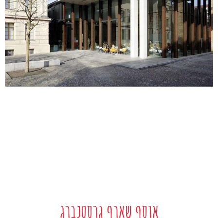
אוסף שארף גרסטנברג