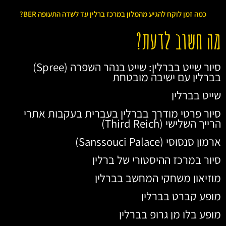
כמה זמן לוקח להגיע מהמלון במרכז ברלין עד לשדה התעופה BER?
מה חשוב לדעת?
סיור שייט בברלין: שייט בנהר השפרה (Spree)
בברלין עם ישיבה מובטחת
שייט בברלין
סיור פרטי מודרך בברלין בעברית בעקבות אתרי
הרייך השלישי (Third Reich)
ארמון סנסוסי (Sanssouci Palace)
סיור במרכז ההיסטורי של ברלין
מוזיאון משחקי המחשב בברלין
מופע קברט בברלין
מופע בלו מן גרופ בברלין