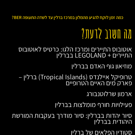
כמה זמן לוקח להגיע מהמלון במרכז ברלין עד לשדה התעופה BER?
מה חשוב לדעת?
אוטובוס התיירים ומרכז הלגו: כרטיס לאוטובוס
התיירים + LEGOLAND בברלין
מוזיאון גוף האדם בברלין
טרופיקל איילנדס (Tropical Islands) ברלין –
פארק מים האיים הטרופיים
ארמון שרלוטנבורג
פעילויות חורף מומלצות בברלין
סיור יהדות בברלין: סיור מודרך בעקבות המורשת
היהודית בברלין
סטודיו הפלאים של ברלין