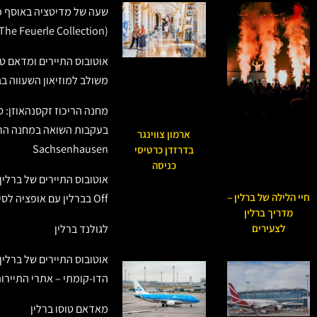
שעה של מדיטציה באוסף פו
(The Feuerle Collection)
אוטובוס התיירים ומדאם טו
משולב למוזיאון השעווה בב
מחנה הריכוז זקסנהאוזן: ס
בעקבות השואה במחנה הרי
ארמון צווינגר
Sachsenhausen
בדרזדן כרטיסי
כניסה
חיי הלילה של ברלין –
Off בברלין עם אופציה לסיור שייט
מדריך ברלין
לגולנד ברלין
לצעירים
אוטובוס התיירים של ברלין:
הדו-קומתי – אתרי התיירות
מאדאם טוסו ברלין