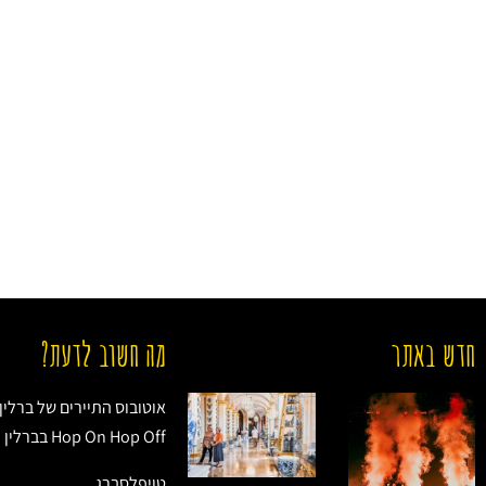
חדש באתר
מה חשוב לדעת?
אוטובוס התיירים של ברלין
Hop On Hop Off בברלין (Berlin)
טויפלסברג