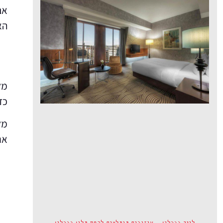
אם
הא
מל
כד
אנ