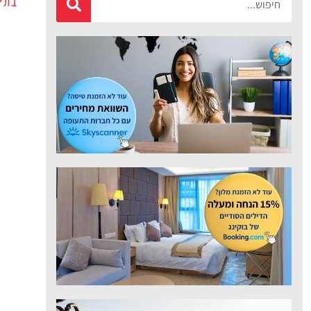
מציאת טיסה
זולה?
לחצו
פה!