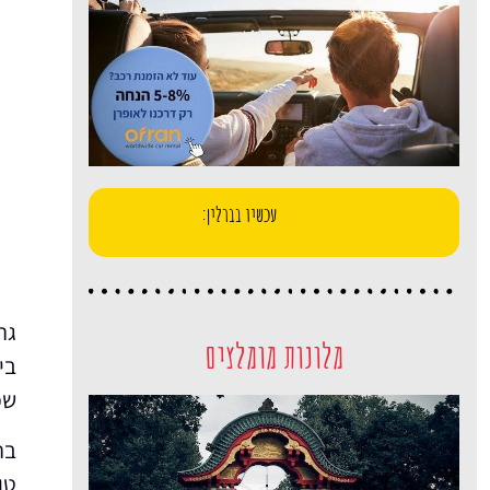
עכשיו בברלין:
גר
מלונות מומלצים
בי
שמ
בר
טו