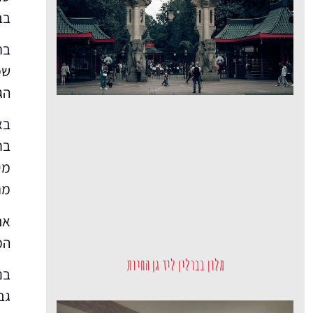
בב
בר
שמ
הג
בא
בח
מי
מר
אם
המ
מלון בברלין ליד גן החיות
בנ
גב