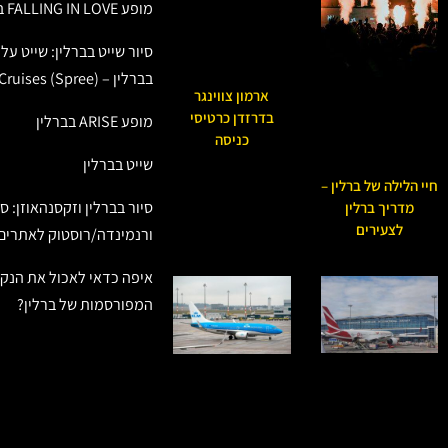
מופע FALLING IN LOVE בברלין
סיור שייט בברלין: שייט ע
בברלין – Berlin River Cruises (Spree)
ארמון צווינגר
בדרזדן כרטיסי
מופע ARISE בברלין
כניסה
שייט בברלין
חיי הלילה של ברלין –
סיור בברלין וזקסנהאוזן: ס
מדריך ברלין
לצעירים
ורנמינדה/רוסטוק לאתרים 
איפה כדאי לאכול את הנקנ
המפורסמות של ברלין?