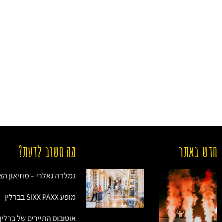
חדש באתר
מה חשוב לדעת?
גמלדה גאלרי – מוזיאון הצי
מופע SIXX PAXX בברלין