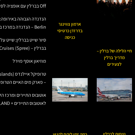
Off בברלין עם אופציה לסיור שייט
ארמון צווינגר
Berlin – הנדנדה במרכז ברלין
בדרזדן כרטיסי
כניסה
סיור שייט בברלין: שייט ע
בברלין – Berlin River Cruises (Spree)
חיי הלילה של ברלין –
מדריך ברלין
מוזיאון אוסף פוירל
לצעירים
– פארק מים האיים הטרופי
אוטובוס התיירים ומרכז הל
לאוטובוס התיירים + LEGOLAND בברלין
טיסות לברלין
כמה זמן לוקח להגיע