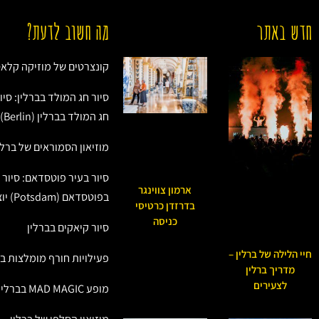
חדש באתר
מה חשוב לדעת?
קונצרטים של מוזיקה קלאס
סיור חג המולד בברלין: סיו
חג המולד בברלין (Berlin)
מוזיאון הסמוראים של ברלי
סיור בעיר פוטסדאם: סיור 
ארמון צווינגר
בפוטסדאם (Potsdam) יוצא מברלין
בדרזדן כרטיסי
כניסה
סיור קיאקים בברלין
חיי הלילה של ברלין –
פעילויות חורף מומלצות בב
מדריך ברלין
לצעירים
מופע MAD MAGIC בברלין