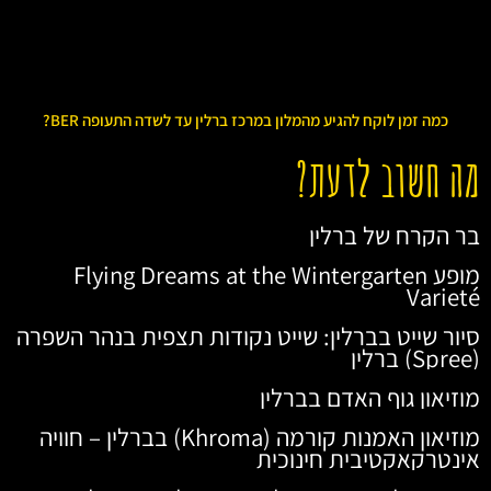
כמה זמן לוקח להגיע מהמלון במרכז ברלין עד לשדה התעופה BER?
מה חשוב לדעת?
בר הקרח של ברלין
מופע Flying Dreams at the Wintergarten
Varieté
סיור שייט בברלין: שייט נקודות תצפית בנהר השפרה
(Spree) ברלין
מוזיאון גוף האדם בברלין
מוזיאון האמנות קורמה (Khroma) בברלין – חוויה
אינטרקאקטיבית חינוכית