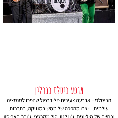
מופע ביטלס בברלין
הביטלס – ארבעה צעירים מליברפול שהפכו לסנסציה
עולמית – יצרו מהפכה של ממש במוזיקה, בתרבות
ובחיים של מיליונים. ג’ון לנון, פול מקרטני, ג’ורג’ האריסון