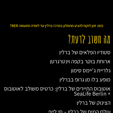
כמה זמן לוקח להגיע מהמלון במרכז ברלין עד לשדה התעופה BER?
מה חשוב לדעת?
סטודיו הפלאים של ברלין
ארוחת בוקר בקפה וינטרגרטן
גלריית ג'יימס סימון
מופע בלו מן גרופ בברלין
אוטובוס התיירים של ברלין: כרטיס משולב לאוטובוס
+ SeaLife Berlin
הצינוק של ברלין
עולם המים של ברלין – סי לייף