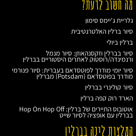
מה חשוב לדעת?
גלריית ג'יימס סימון
סיור ברלין האלטרנטיבית
ברלין ביולי
סיור בברלין וזקסנהאוזן: סיור מנמל
ורנמינדה/רוסטוק לאתרים היסטוריים בברלין
סיור יומי מודרך לפוטסדאם בעברית: סיור פנורמי
מודרך בפוטסדאם (Potsdam) מברלין
סיור קולינרי בברלין
הארד רוק קפה ברלין
אוטובוס התיירים של ברלין: Hop On Hop Off
בברלין עם אופציה לסיור שייט
המלצות לינה בברלין