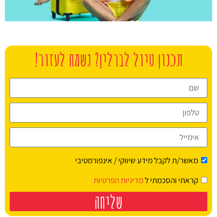
טיסות
תכנון טיול לברלין? נשמח לעזור!
מציאת
טיסה זולה?
לחצו
פה!
מאשר/ת לקבל מידע שיווקי / אינפורמטיבי
קראתי והסכמתי ל
מדיניות הפרטיות
שליחה