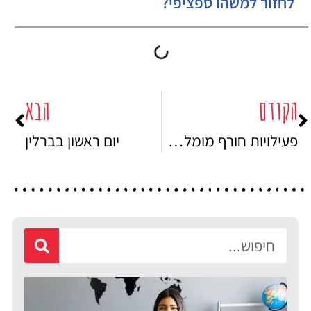
לחזור למשהו ספציפי?
הקודם
הבא
פעילויות חורף מומלצות בברלין
יום ראשון בברלין