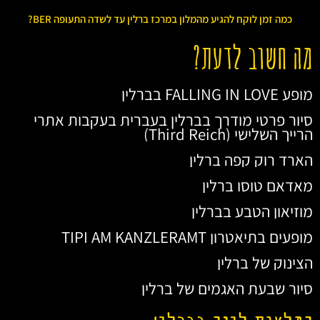
כמה זמן לוקח להגיע מהמלון במרכז ברלין עד לשדה התעופה BER?
מה חשוב לדעת?
מופע FALLING IN LOVE בברלין
סיור פרטי מודרך בברלין בעברית בעקבות אתרי
הרייך השלישי (Third Reich)
הארד רוק קפה ברלין
מאדאם טוסו ברלין
מוזיאון הטבע בברלין
מופעים בתיאטרון TIPI AM KANZLERAMT
הצינוק של ברלין
סיור שבעת האגמים של ברלין