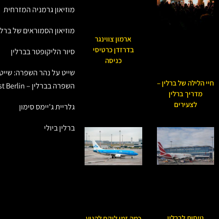
מוזיאון גרמניה המזרחית
מוזיאון הסמוראים של ברלי
ארמון צווינגר
בדרזדן כרטיסי
סיור הליקופטר בברלין
כניסה
שייט על נהר השפרה: שייט
חיי הלילה של ברלין –
השפרה בברלין – East Berlin
מדריך ברלין
לצעירים
גלריית ג'יימס סימון
ברלין ביולי
טיסות לברלין
כמה זמן לוקח להגיע