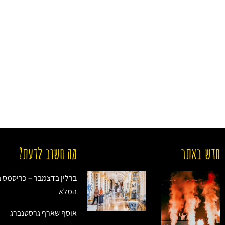
חדש באתר
מה חשוב לדעת?
ברלין בדצמבר – כריסמס ב
המלא
אוסף שארף גרסטנברג