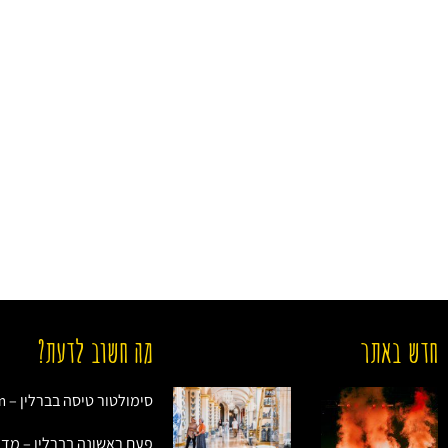
חדש באתר
מה חשוב לדעת?
סימולטור טיסה בברלין – Jet Slim
פעם ראשונה בברלין – מד