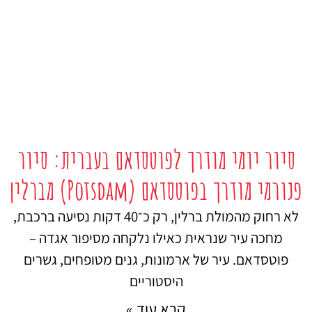
סיור יומי מודרך לפוטסדאם בעברית: סיור
פנורמי מודרך בפוטסדאם (Potsdam) מברלין
לא רחוק מהמולת ברלין, רק כ־40 דקות נסיעה ברכבת,
מחכה עיר שנראית כאילו נלקחה מסיפור אגדה –
פוטסדאם. עיר של ארמונות, גנים מטופחים, גשרים
היסטוריים
קרא עוד »