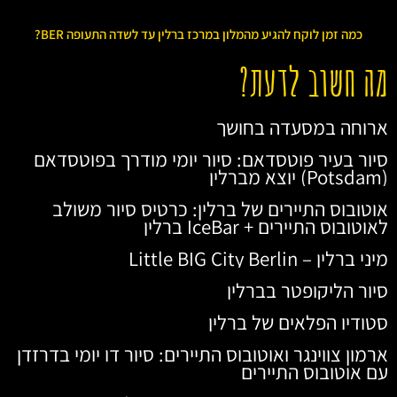
כמה זמן לוקח להגיע מהמלון במרכז ברלין עד לשדה התעופה BER?
מה חשוב לדעת?
ארוחה במסעדה בחושך
סיור בעיר פוטסדאם: סיור יומי מודרך בפוטסדאם
(Potsdam) יוצא מברלין
אוטובוס התיירים של ברלין: כרטיס סיור משולב
לאוטובוס התיירים + IceBar ברלין
מיני ברלין – Little BIG City Berlin
סיור הליקופטר בברלין
סטודיו הפלאים של ברלין
ארמון צווינגר ואוטובוס התיירים: סיור דו יומי בדרזדן
עם אוטובוס התיירים