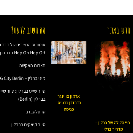
חדש באתר
מה חשוב לדעת?
אוטובוס התיירים של דרדזן
Hop On Hop Off בדרזדן (Dresden)
חצרות האקשה
מיני ברלין – Little BIG City Berlin
סיור שייט בברלין: סיור שיי
ארמון צווינגר
בברלין (Berlin)
בדרזדן כרטיסי
כניסה
טויפלסברג
חיי הלילה של ברלין –
סיור קיאקים בברלין
מדריך ברלין