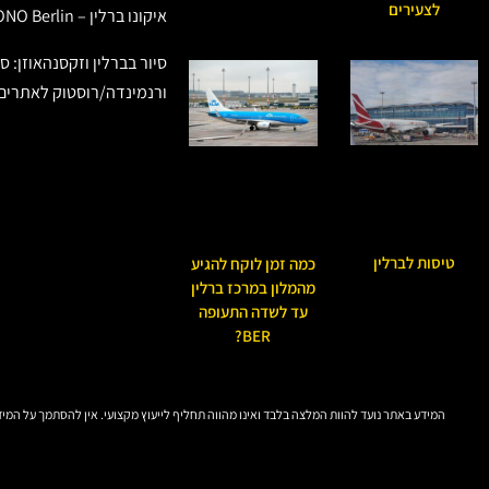
לצעירים
איקונו ברלין – IKONO Berlin
סיור בברלין וזקסנהאוזן: ס
ורנמינדה/רוסטוק לאתרים 
טיסות לברלין
כמה זמן לוקח להגיע
מהמלון במרכז ברלין
עד לשדה התעופה
BER?
המידע באתר נועד להוות המלצה בלבד ואינו מהווה תחליף לייעוץ מקצועי. אין להסתמך על המידע כעו