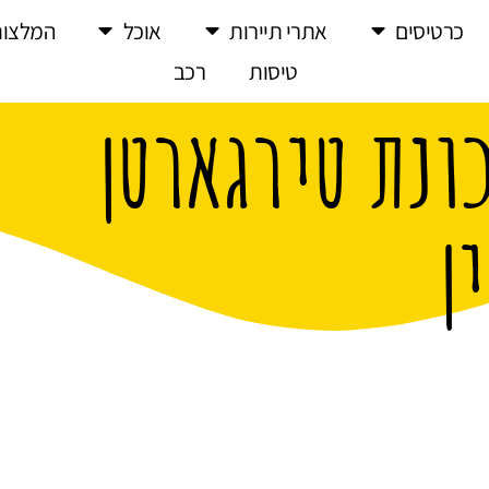
כרטיסים
אתרי תיירות
אוכל
המלצות
טיסות
רכב
ונת טירגארטן
ן