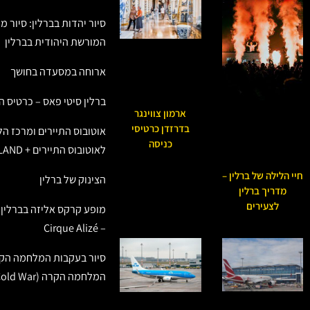
סיור יהדות בברלין: סיור 
המורשת היהודית בברלין
ארוחה במסעדה בחושך
ברלין סיטי פאס – כרטיס ה
ארמון צווינגר
בדרזדן כרטיסי
אוטובוס התיירים ומרכז הל
כניסה
לאוטובוס התיירים + LEGOLAND בברלין
חיי הלילה של ברלין –
הצינוק של ברלין
מדריך ברלין
לצעירים
מופע קרקס אליזה בברלין ש
– Cirque Alizé
סיור בעקבות המלחמה הקרה
המלחמה הקרה (Cold War)