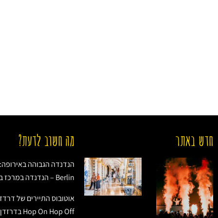
חדש באתר
מה חשוב לדעת?
Berlin – הנדנדה במרכז ברלין
אוטובוס התיירים של דרדזן
Hop On Hop Off בדרזדן (Dresden)