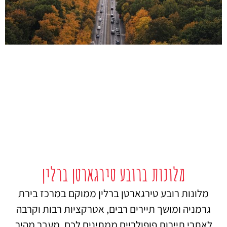
מלונות ברובע טירגארטן ברלין
מלונות רובע טירגארטן ברלין ממוקם במרכז בירת
גרמניה ומושך תיירים רבים, אטרקציות רבות וקרבה
לאתרי תיירות פופולריים ממתינים לכם. מעבר מהיר