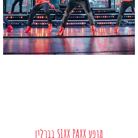
מופע SIXX PAXX בברלין