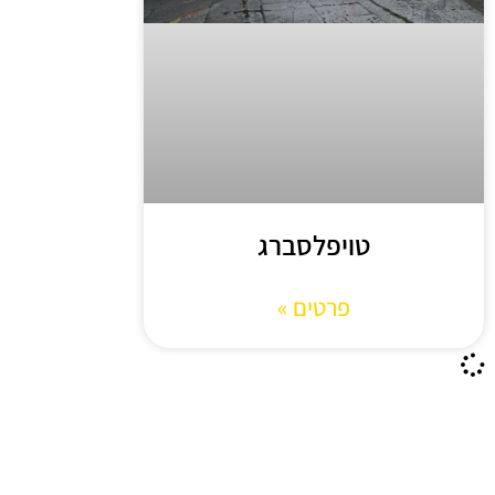
טויפלסברג
פרטים »