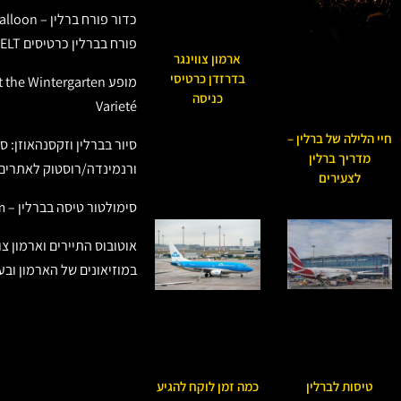
פורח בברלין כרטיסים WELT
ארמון צווינגר
בדרזדן כרטיסי
מופע he Wintergarten
כניסה
Varieté
חיי הלילה של ברלין –
סיור בברלין וזקסנהאוזן: ס
מדריך ברלין
ורנמינדה/רוסטוק לאתרים 
לצעירים
סימולטור טיסה בברלין – Jet Slim
אוטובוס התיירים וארמון צוו
במוזיאונים של הארמון ובע
טיסות לברלין
כמה זמן לוקח להגיע