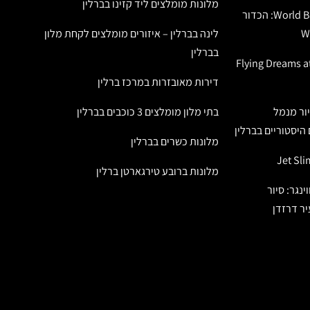
מלונות מומלצים ליד קזינו בברלין
כדור פורח ברלין – World Balloon: הכדור
לינה בברלין – איזורים מומלצים לקחת מלון
בברלין
Flying Dreams at t
דירות מאובזרות במרכז ברלין
יור מנמל
בתי מלון מומלצים 3 כוכבים בברלין
היסטוריים בברלין
מלונות כשרים בברלין
מלונות ברובע טירגארטן ברלין
ינגר: סיור
יר דרזדן