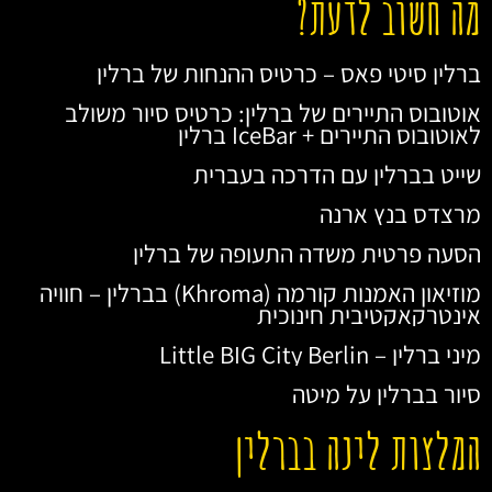
מה חשוב לדעת?
ברלין סיטי פאס – כרטיס ההנחות של ברלין
אוטובוס התיירים של ברלין: כרטיס סיור משולב
לאוטובוס התיירים + IceBar ברלין
שייט בברלין עם הדרכה בעברית
מרצדס בנץ ארנה
הסעה פרטית משדה התעופה של ברלין
מוזיאון האמנות קורמה (Khroma) בברלין – חוויה
אינטרקאקטיבית חינוכית
מיני ברלין – Little BIG City Berlin
סיור בברלין על מיטה
המלצות לינה בברלין