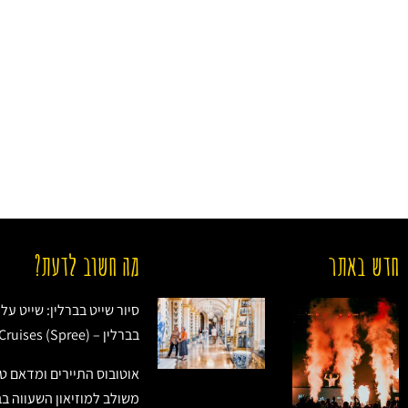
חדש באתר
מה חשוב לדעת?
סיור שייט בברלין: שייט ע
בברלין – Berlin River Cruises (Spree)
אוטובוס התיירים ומדאם טו
משולב למוזיאון השעווה בב