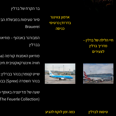
בר הקרח של ברלין
ארמון צווינגר
בדרזדן כרטיסי
Brauerei
כניסה
המבורגר באנהוף – מוזיאון
חיי הלילה של ברלין –
בברלין
מדריך ברלין
לצעירים
חוויה אינטרקאקטיבית חינו
שייט קטמרן בנהר בברלין: ס
בנהר השפרה (Spree) בברלין
שעה של מדיטציה באוסף פו
(The Feuerle Collection)
טיסות לברלין
כמה זמן לוקח להגיע