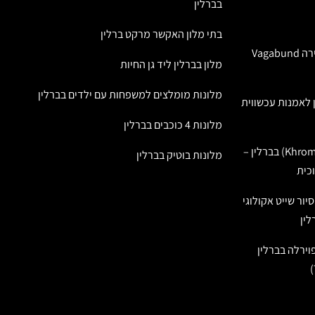
בברלין
בתי מלון האקשר מרקט ברלין
סיור טעימות במבשלת הבירה Vagabund
מלון בברלין ליד גן החיות
מלונות מומלצים למשפחות עם ילדים בברלין
 לאמנות עכשווית
מלונות 4 כוכבים בברלין
מוזיאון האמנות קורמה (Khroma) בברלין –
מלונות בוטיק בברלין
כית
יור שייט אקולוגי
ירלה בברלין