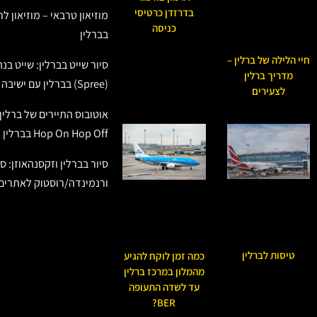
בדרזדן כרטיסי
מוזיאון טרבאי – מוזיאון ל
כניסה
בברלין
חיי הלילה של ברלין –
סיור שייט בברלין: שייט ב
מדריך ברלין
(Spree) בברלין עם ישיבה מובטחת
לצעירים
אוטובוס התיירים של ברלין
Hop On Hop Off בברלין (Berlin)
סיור בברלין וזקסנהאוזן: ס
ורנמינדה/רוסטוק לאתרים 
טיסות לברלין
כמה זמן לוקח להגיע
מהמלון במרכז ברלין
עד לשדה התעופה
BER?