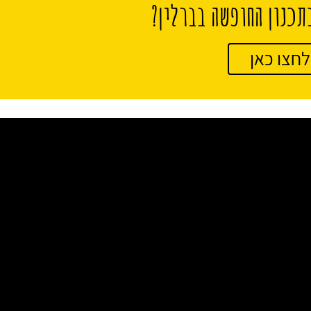
תכנון החופשה בברלין?
לחצו כאן