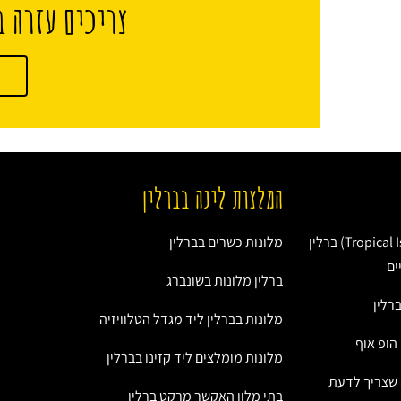
צריכים עזרה ב
המלצות לינה בברלין
טרופיקל איילנדס (Tropical Islands) ברלין
מלונות כשרים בברלין
ים
ברלין מלונות בשונברג
רלין
מלונות בברלין ליד מגדל הטלוויזיה
 הופ אוף
מלונות מומלצים ליד קזינו בברלין
 שצריך לדעת
בתי מלון האקשר מרקט ברלין