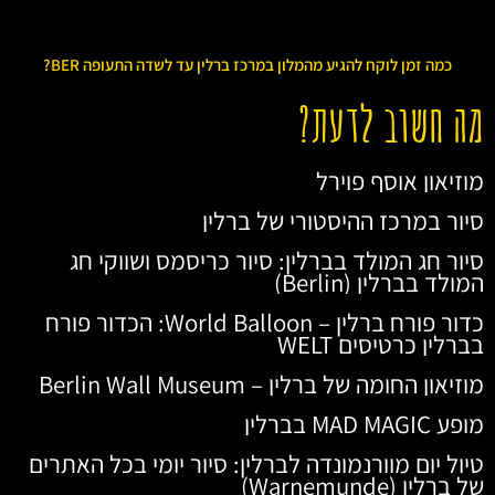
כמה זמן לוקח להגיע מהמלון במרכז ברלין עד לשדה התעופה BER?
מה חשוב לדעת?
מוזיאון אוסף פוירל
סיור במרכז ההיסטורי של ברלין
סיור חג המולד בברלין: סיור כריסמס ושווקי חג
המולד בברלין (Berlin)
כדור פורח ברלין – World Balloon: הכדור פורח
בברלין כרטיסים WELT
מוזיאון החומה של ברלין – Berlin Wall Museum
מופע MAD MAGIC בברלין
טיול יום מוורנמונדה לברלין: סיור יומי בכל האתרים
של ברלין (Warnemunde)