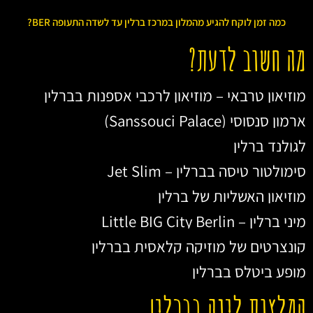
כמה זמן לוקח להגיע מהמלון במרכז ברלין עד לשדה התעופה BER?
מה חשוב לדעת?
מוזיאון טרבאי – מוזיאון לרכבי אספנות בברלין
ארמון סנסוסי (Sanssouci Palace)
לגולנד ברלין
סימולטור טיסה בברלין – Jet Slim
מוזיאון האשליות של ברלין
מיני ברלין – Little BIG City Berlin
קונצרטים של מוזיקה קלאסית בברלין
מופע ביטלס בברלין
המלצות לינה בברלין