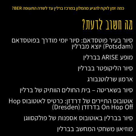
כמה זמן לוקח להגיע מהמלון במרכז ברלין עד לשדה התעופה BER?
מה חשוב לדעת?
סיור בעיר פוטסדאם: סיור יומי מודרך בפוטסדאם
(Potsdam) יוצא מברלין
מופע ARISE בברלין
סיור הליקופטר בברלין
ארמון שרלוטנבורג
סיור בשאריטה – בית החולים הוותיק של ברלין
אוטובוס התיירים של דרדזן: כרטיס לאוטובוס Hop
On Hop Off בדרזדן (Dresden)
סיור בברלין באוטובוס אספנות של פולקסווגן
מוזיאון משחקי המחשב בברלין