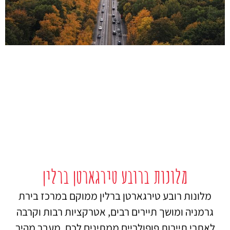
מלונות ברובע טירגארטן ברלין
מלונות רובע טירגארטן ברלין ממוקם במרכז בירת
גרמניה ומושך תיירים רבים, אטרקציות רבות וקרבה
לאתרי תיירות פופולריים ממתינים לכם. מעבר מהיר