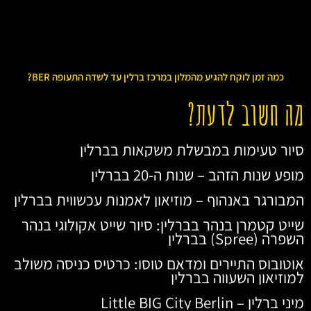
כמה זמן לוקח להגיע מהמלון במרכז ברלין עד לשדה התעופה BER?
מה חשוב לדעת?
סיור טעימות במבשלת משקאות בברלין
מופע שנות הזהב – שנות ה-20 בברלין
המבורגר באנהוף – מוזיאון לאמנות עכשווית בברלין
שייט קטמרן בנהר בברלין: סיור שייט אקולוגי בנהר
השפרה (Spree) בברלין
אוטובוס התיירים ומדאם טוסו: כרטיס כניסה משולב
למוזיאון השעווה בברלין
מיני ברלין – Little BIG City Berlin