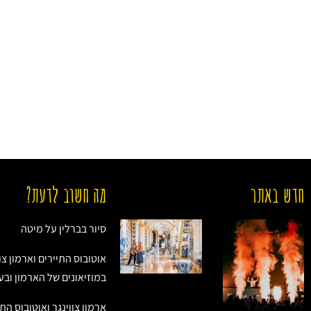
חדש באתר
מה חשוב לדעת?
סיור בברלין על מיטה
אוטובוס התיירים וארמון צוו
במוזיאונים של הארמון ובע
ארמון צווינגר ואוטובוס התיי