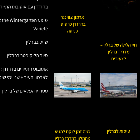
בדרזדן עם אוטובוס התיירי
ארמון צווינגר
מופע he Wintergarten
בדרזדן כרטיסי
Varieté
כניסה
שייט בברלין
חיי הלילה של ברלין –
מדריך ברלין
סיור הליקופטר בברלין
לצעירים
אוטובוס התיירים בדרזדן: 
לארמון העיר + שני ימי שי
סטודיו הפלאים של ברלין
טיסות לברלין
כמה זמן לוקח להגיע
מהמלון במרכז ברלין