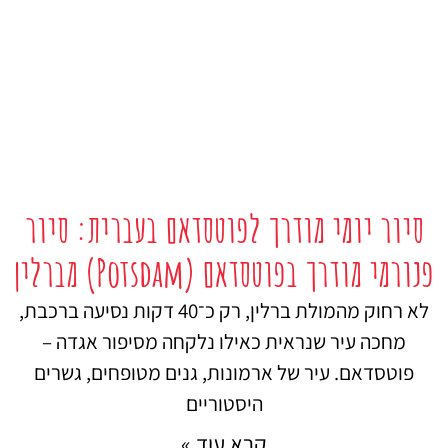
סיור יומי מודרך לפוטסדאם בעברית: סיור
פנורמי מודרך בפוטסדאם (Potsdam) מברלין
לא רחוק מהמולת ברלין, רק כ־40 דקות נסיעה ברכבת,
מחכה עיר שנראית כאילו נלקחה מסיפור אגדה –
פוטסדאם. עיר של ארמונות, גנים מטופחים, גשרים
היסטוריים
קרא עוד »