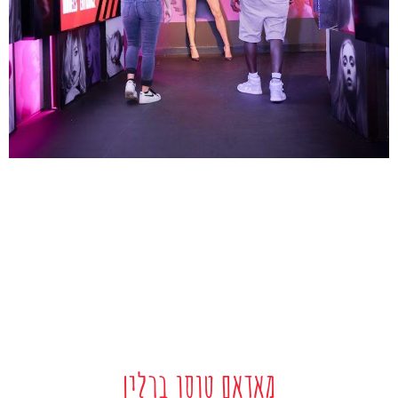
מאדאם טוסו ברלין