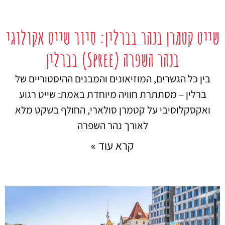
שייט קטמרן בנהר בברלין: סיור שייט אקולוגי
בנהר השפרה (Spree) בברלין
בין כל הגשרים, המוזיאונים והמבנים ההיסטוריים של
ברלין – מסתתרת חוויה מיוחדת באמת: שייט רגוע
ואקסקלוסיבי על קטמרן סולארי, החולף בשקט מלא
לאורך נהר השפרה
קרא עוד »