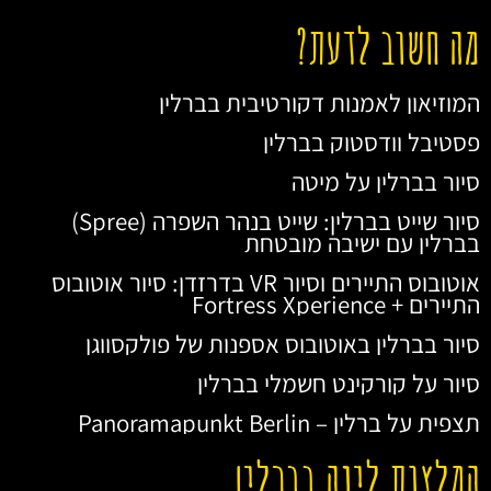
מה חשוב לדעת?
המוזיאון לאמנות דקורטיבית בברלין
פסטיבל וודסטוק בברלין
סיור בברלין על מיטה
סיור שייט בברלין: שייט בנהר השפרה (Spree)
בברלין עם ישיבה מובטחת
אוטובוס התיירים וסיור VR בדרזדן: סיור אוטובוס
התיירים + Fortress Xperience
סיור בברלין באוטובוס אספנות של פולקסווגן
סיור על קורקינט חשמלי בברלין
תצפית על ברלין – Panoramapunkt Berlin
המלצות לינה בברלין