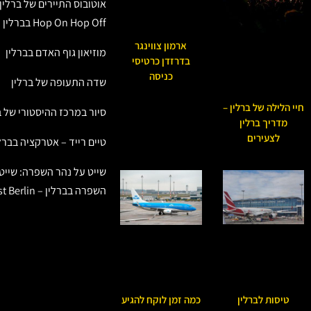
אוטובוס התיירים של ברלין
Hop On Hop Off בברלין (Berlin)
ארמון צווינגר
מוזיאון גוף האדם בברלין
בדרזדן כרטיסי
כניסה
שדה התעופה של ברלין
חיי הלילה של ברלין –
סיור במרכז ההיסטורי של ב
מדריך ברלין
לצעירים
טיים רייד – אטרקציה בברל
שייט על נהר השפרה: שייט
השפרה בברלין – East Berlin
טיסות לברלין
כמה זמן לוקח להגיע