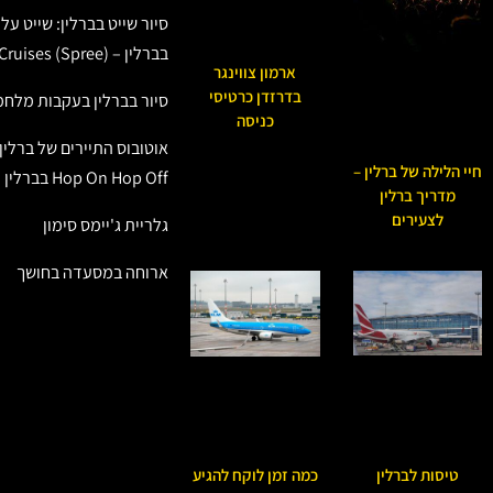
סיור שייט בברלין: שייט ע
בברלין – Berlin River Cruises (Spree)
ארמון צווינגר
בדרזדן כרטיסי
סיור בברלין בעקבות מלחמ
כניסה
אוטובוס התיירים של ברלין
חיי הלילה של ברלין –
Hop On Hop Off בברלין (Berlin)
מדריך ברלין
לצעירים
גלריית ג'יימס סימון
ארוחה במסעדה בחושך
טיסות לברלין
כמה זמן לוקח להגיע