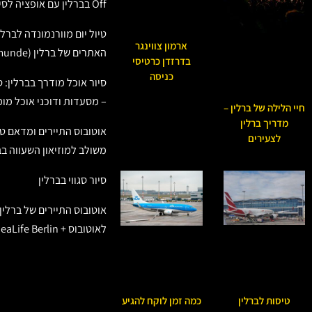
Off בברלין עם אופציה לסיור שייט
טיול יום מוורנמונדה לברלין
ארמון צווינגר
האתרים של ברלין (Warnemunde)
בדרזדן כרטיסי
כניסה
סיור אוכל מודרך בברלין: סי
– מסעדות ודוכני אוכל מו
חיי הלילה של ברלין –
מדריך ברלין
אוטובוס התיירים ומדאם טו
לצעירים
משולב למוזיאון השעווה בב
סיור סגווי בברלין
אוטובוס התיירים של ברלין
לאוטובוס + SeaLife Berlin
טיסות לברלין
כמה זמן לוקח להגיע