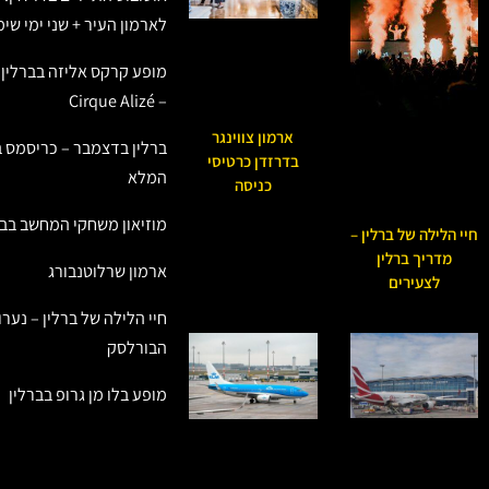
לארמון העיר + שני ימי שי
מופע קרקס אליזה בברלין ש
– Cirque Alizé
ארמון צווינגר
ברלין בדצמבר – כריסמס ב
בדרזדן כרטיסי
המלא
כניסה
מוזיאון משחקי המחשב בבר
חיי הלילה של ברלין –
מדריך ברלין
ארמון שרלוטנבורג
לצעירים
חיי הלילה של ברלין – נער
הבורלסק
מופע בלו מן גרופ בברלין