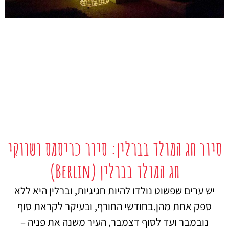
סיור חג המולד בברלין: סיור כריסמס ושווקי
חג המולד בברלין (Berlin)
יש ערים שפשוט נולדו להיות חגיגיות, וברלין היא ללא
ספק אחת מהן.בחודשי החורף, ובעיקר לקראת סוף
נובמבר ועד לסוף דצמבר, העיר משנה את פניה –